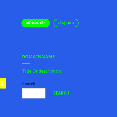
สมัครสมาชิก
เข้าสู่ระบบ
DOMAINNAME
Title Or description
Search
SEARCH